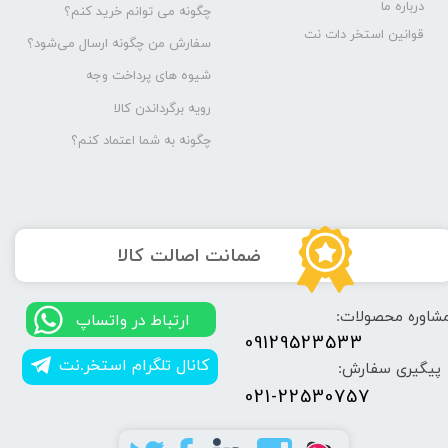
درباره ما
چگونه می توانم خرید کنم؟
قوانین استخر دات نت
سفارش من چگونه ارسال می‌شود؟
شیوه های پرداخت وجه
رویه برگرداندن کالا
چگونه به شما اعتماد کنم؟
​ضمانت اصالت کالا
شاوره محصولات:
​​ارتباط در واتساپ
09129523533
کانال تلگرام استخر.نت
پیگیری سفارش:
021-22530757