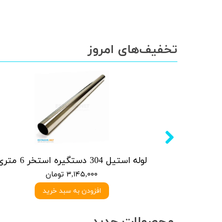
تخفیف‌های امروز
آبنما کرتین استیل 304- 30 آبریز * 40 ارتفاع
لوله استیل 304 دستگیره استخر 6 متری
۳,۱۴۵,۰۰۰ تومان
افزودن به سبد خرید
محصولات جدید