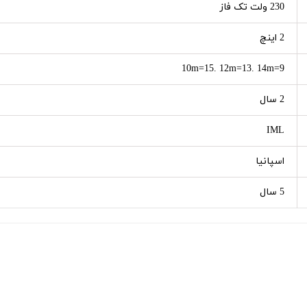
230 ولت تک فاز
2 اینچ
10m=15. 12m=13. 14m=9
2 سال
IML
اسپانیا
5 سال