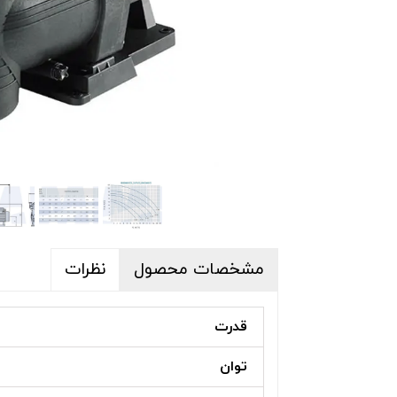
پکیج تصفیه آب
تجهیزات جانبی 
تجهیزات ضدعفو
بلوئرهای جکوزی
سیستم های تهو
دایو و سرسره ا
استرینر، اسکیمر
تخت و سایبان ک
مخزن تعادل است
مشخصات محصول
نظرات
قدرت
توان