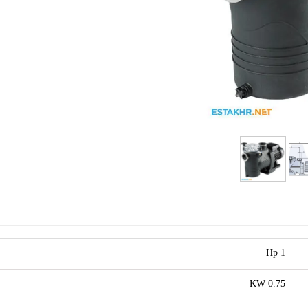
 استخر
تجهیزات جانبی استخر
جکوزی و سونا
جاروی استخر
نی آب استخر
جت پمپ های جکوزی
آبنما و فواره استخر
یه استخر
رطوبت گیر
ستخر
هیتر های گازی و برقی سونا
 و گریل
کفشور و نازل استخر و جکوزی
نار استخر
سیلیس فیلتر شنی
خر
لوله و اتصالات
1 Hp
0.75 KW