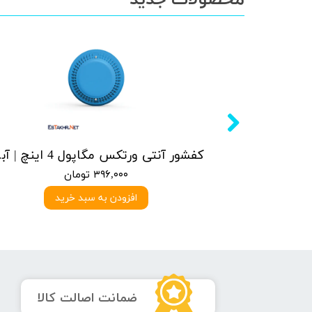
کفشور آنتی ورتکس مگاپول 5 اینچ | سفید
کفشور آنتی
۳۹۶,۰۰۰ تومان
د
افزودن به سبد خرید
​ضمانت اصالت کالا