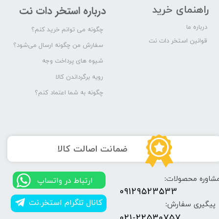
راهنمای خرید
درباره استخر دات نت
درباره ما
چگونه می توانم خرید کنم؟
قوانین استخر دات نت
سفارش من چگونه ارسال می‌شود؟
شیوه های پرداخت وجه
رویه برگرداندن کالا
چگونه به شما اعتماد کنم؟
​ضمانت اصالت کالا
شاوره محصولات:
​​ارتباط در واتساپ
09129523533
کانال تلگرام استخر.نت
پیگیری سفارش:
021-22530757