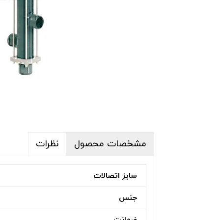
پکیج تصفیه آب
تجهیزات جانبی 
تجهیزات ضدعفو
بلوئرهای جکوزی
سیستم های تهو
دایو و سرسره ا
استرینر، اسکیمر
تخت و سایبان ک
مخزن تعادل است
مشخصات محصول
نظرات
سایز اتصالات
جنس
ضمانت