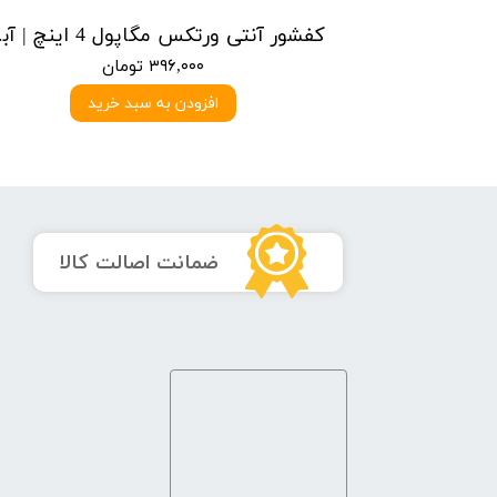
کفشور آنتی ورتکس مگاپول 5 اینچ | سفید
کفشور آنتی
۳۹۶,۰۰۰ تومان
د
افزودن به سبد خرید
​ضمانت اصالت کالا