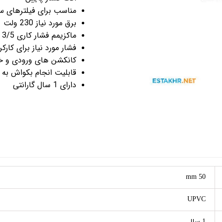
 استخر
تجهیزات جانبی استخر
مناسب برای فیلترهای سایز 500 ال
جکوزی و سونا
جاروی استخر
برق مورد نیاز 230 ولت
نی آب استخر
جت پمپ های جکوزی
ماکزیمم فشار کاری 3/5 بار
فشار مورد نیاز برای کارکرد شیر 3/5 الی 6 بار تو
آبنما و فواره استخر
کانکشن های ورودی و 
یه استخر
رطوبت گیر
قابلیت انجام بکواش به
ستخر
هیتر های گازی و برقی سونا
دارای 1 سال گارانتی
 و گریل
کفشور و نازل استخر و جکوزی
نار استخر
سیلیس فیلتر شنی
خر
لوله و اتصالات
50 mm
UPVC
1 سال