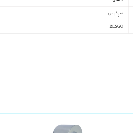
سوِِئیس
BESGO