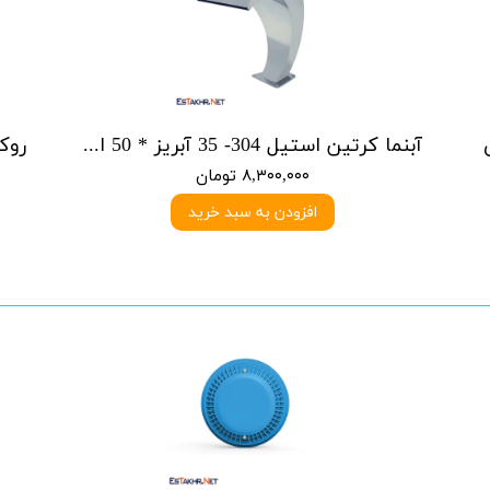
آبنما کرتین استیل 304- 35 آبریز * 50 ارتفاع
۸,۳۰۰,۰۰۰ تومان
افزودن به سبد خرید