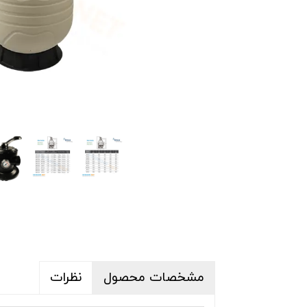
پکیج تصفیه آب
تجهیزات جانبی 
تجهیزات ضدعفو
بلوئرهای جکوزی
سیستم های تهو
دایو و سرسره ا
استرینر، اسکیمر
تخت و سایبان ک
مخزن تعادل است
مشخصات محصول
نظرات