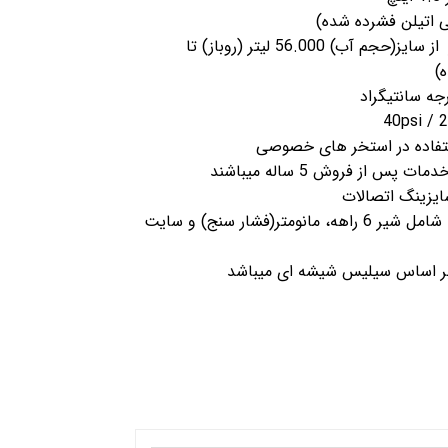
با ظرفیت تصفیه استخر از سایز(حجم آب) 56.000 لیتر (روباز) تا
تفاده در استخر های خصوصی
سایزینگ اتصالات
فیلتر های شنی EMAUX شامل شیر 6 راهه، مانومتر(فشار سنج) و سایت
ر اساس سیلیس شیشه ای میباشد