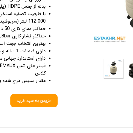
 استخر
تجهیزات جانبی استخر
بدنه از جنس HDPE (پلی اتیلن فشرده شده)
جکوزی و سونا
جاروی استخر
نی آب استخر
جت پمپ های جکوزی
112.000 لیتر (سرپوشیده)
حداکثر دمای کاری 50 درجه سانتیگراد
آبنما و فواره استخر
حداکثر فشار کاری 40psi / 2.8bar
یه استخر
رطوبت گیر
بهترین انتخاب جهت اس
ستخر
هیتر های گازی و برقی سونا
دارای ضمانت 1 ساله و خدمات پس از فروش 5 ساله میباشند
 و گریل
کفشور و نازل استخر و جکوزی
دارای استاندارد جهانی 
نار استخر
سیلیس فیلتر شنی
گلاس
خر
لوله و اتصالات
مقدار سلیس درج شده ب
افزودن به سبد خرید