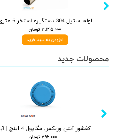
آبنما کرتین استیل 304- 30 آبریز * 40 ارتفاع
لوله استیل 304 دستگیره استخر 6 متری
۳,۱۴۵,۰۰۰ تومان
افزودن به سبد خرید
محصولات جدید
کفشور آنتی ورتکس مگاپول 5 اینچ | سفید
کفشور آنتی
۳۹۶,۰۰۰ تومان