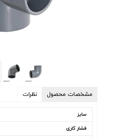
پکیج تصفیه آب
تجهیزات جانبی 
تجهیزات ضدعفو
بلوئرهای جکوزی
سیستم های تهو
دایو و سرسره ا
استرینر، اسکیمر
تخت و سایبان ک
مخزن تعادل است
مشخصات محصول
نظرات
سایز
فشار کاری