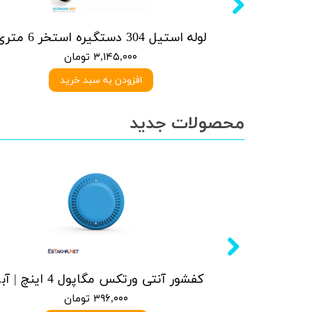
آبنما کرتین استیل 304- 30 آبریز * 40 ارتفاع
لوله استیل 304 دستگیره استخر 6 متری
۳,۱۴۵,۰۰۰ تومان
افزودن به سبد خرید
محصولات جدید
کفشور آنتی ورتکس مگاپول 5 اینچ | سفید
کفشور آنتی
۳۹۶,۰۰۰ تومان