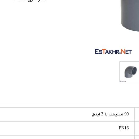
 استخر
تجهیزات جانبی استخر
جکوزی و سونا
جاروی استخر
نی آب استخر
جت پمپ های جکوزی
آبنما و فواره استخر
یه استخر
رطوبت گیر
ستخر
هیتر های گازی و برقی سونا
 و گریل
کفشور و نازل استخر و جکوزی
نار استخر
سیلیس فیلتر شنی
خر
لوله و اتصالات
90 میلیمتر یا 3 اینچ
PN16