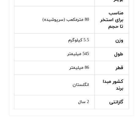
مناسب
برای استخر
80 مترمکعب (سرپوشیده)
تا حجم
وزن
5.5 کیلوگرم
طول
545 میلیمتر
قطر
86 میلیمتر
کشور مبدا
انگلستان
برند
گارانتی
2 سال