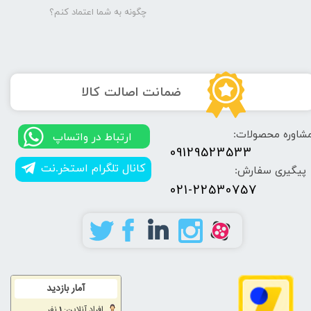
چگونه به شما اعتماد کنم؟
​ضمانت اصالت کالا
شاوره محصولات:
​​ارتباط در واتساپ
09129523533
کانال تلگرام استخر.نت
پیگیری سفارش:
021-22530757