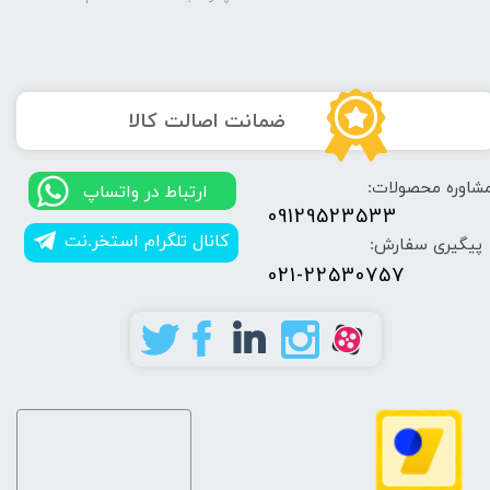
​ضمانت اصالت کالا
شاوره محصولات:
​​ارتباط در واتساپ
09129523533
کانال تلگرام استخر.نت
پیگیری سفارش:
021-22530757