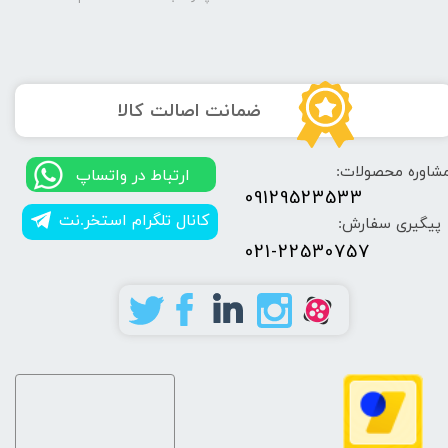
​ضمانت اصالت کالا
شاوره محصولات:
​​ارتباط در واتساپ
09129523533
کانال تلگرام استخر.نت
پیگیری سفارش:
021-22530757