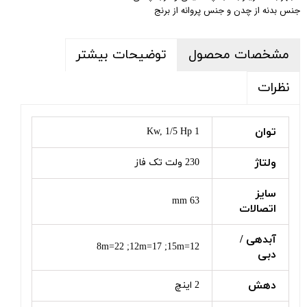
جنس بدنه از چدن و جنس پروانه از برنج
مشخصات محصول
توضیحات بیشتر
نظرات
توان
1 Kw, 1/5 Hp
ولتاژ
230 ولت تک فاز
سایز
63 mm
اتصالات
آبدهی /
8m=22 ;12m=17 ;15m=12
دبی
دهش
2 اینچ