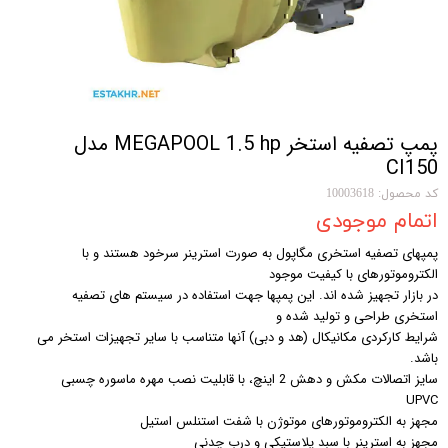
پمپ تصفیه استخر MEGAPOOL 1.5 hp مدل
CI150
کد محصول: 10003618
اتمام موجودی
پمپهای تصفیه استخری مگاپول به صورت استرینر سرخود هستند و با
الکتروموتورهای با کیفیت موجود
در بازار تجهیز شده اند. این پمپها جهت استفاده در سیستم های تصفیه
استخری طراحی و تولید شده و
شرایط کارکردی مکانیکال (هد و دبی) آنها متناسب با سایر تجهیزات استخر می
باشد.
سایز اتصالات مکش و دهش 2 اینچ، با قابلیت نصب مهره ماسوره چسبی
UPVC
مجهز به الکتروموتورهای موتوژن با شفت استنلس استیل
مجهز به استرینر با سبد پلاستیکی و درب چدنی