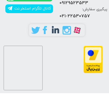
09129523533
کانال تلگرام استخر.نت
پیگیری سفارش:
021-22530757