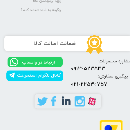
رویه برگرداندن کالا
چگونه به شما اعتماد کنم؟
​ضمانت اصالت کالا
شاوره محصولات:
​​ارتباط در واتساپ
09129523533
کانال تلگرام استخر.نت
پیگیری سفارش:
021-22530757