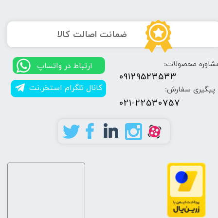
​ضمانت اصالت کالا
شاوره محصولات:
​​ارتباط در واتساپ
09129523533
کانال تلگرام استخر.نت
پیگیری سفارش:
021-22530757