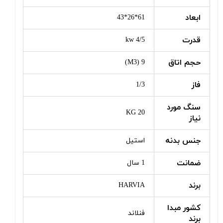
ابعاد
61*26*43
قدرت
4/5 kw
حجم اتاق
9 (M3)
فاز
1/3
سنگ مورد
20 KG
نیاز
جنس بدنه
استیل
ضمانت
1 سال
برند
HARVIA
کشور مبدا
فنلاند
برند