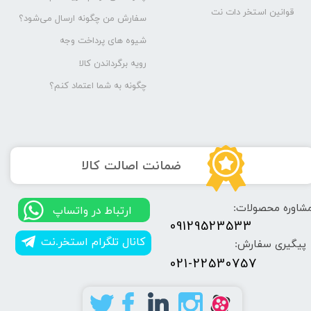
قوانین استخر دات نت
سفارش من چگونه ارسال می‌شود؟
شیوه های پرداخت وجه
رویه برگرداندن کالا
چگونه به شما اعتماد کنم؟
​ضمانت اصالت کالا
شاوره محصولات:
​​ارتباط در واتساپ
09129523533
کانال تلگرام استخر.نت
پیگیری سفارش:
021-22530757