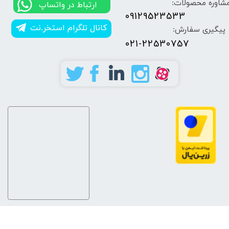
شاوره محصولات:
​​ارتباط در واتساپ
09129523533
کانال تلگرام استخر.نت
پیگیری سفارش:
021-22530757